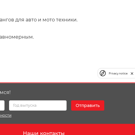
нгов для авто и мото техники.
равномерным.
Privacy notice
мся!
Отправить
ьности
Наши контакты