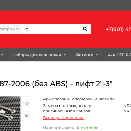
+7(901) 41
тегории
Наборы для вальцовки
Фитинги
4x4 OFF-R
87-2006 (без ABS) - лифт 2"-3"
Армированные тормозные шланги
Замена штатных, аналог
NRC
оригинальных шлангов
NRC
Все характеристики
В наличии