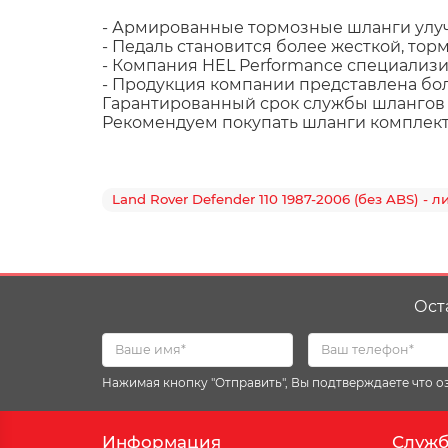
- Армированные тормозные шланги улу
- Педаль становится более жесткой, тор
- Компания HEL Performance специализи
- Продукция компании представлена боле
Гарантированный срок службы шлангов н
Рекомендуем покупать шланги комплек
Land Rover Defender 110 1987-2006 (без ABS) - ли
Ост
Нажимая кнопку "Отправить", Вы подтверждаете что 
Информация
Служб