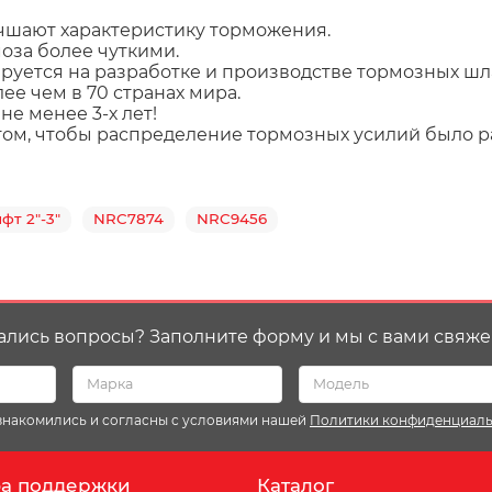
чшают характеристику торможения.
моза более чуткими.
руется на разработке и производстве тормозных шла
е чем в 70 странах мира. 
е менее 3-х лет!
том, чтобы распределение тормозных усилий было 
фт 2"-3"
NRC7874
NRC9456
ались вопросы? Заполните форму и мы с вами свяже
ознакомились и согласны с условиями нашей
Политики конфиденциал
а поддержки
Каталог