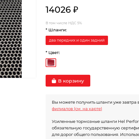
14026 ₽
В том числе НДС 5%
* Шланги:
два передних и один задний
* Цвет:
В корзину
Вы можете получить шланги уже завтра 
филиалов (см. на карте)
Усиленные тормозные шланги Hel Perf
обязательную государственную сертиф
для дорог общего пользования. Исполь