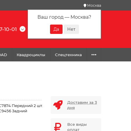
Москва
Ваш город —
Москва
?
7-10-01
0
0
0
OAD
Квадроциклы
Спецтехника
Доставим за 3
7874 Передний 2 шт.
дня
9456 Задний
Все виды
оплат