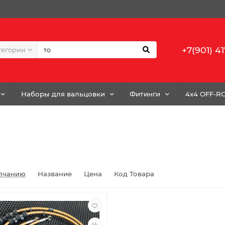
+7(901) 41
тегории
Наборы для вальцовки
Фитинги
4x4 OFF-R
лчанию
Название
Цена
Код Товара