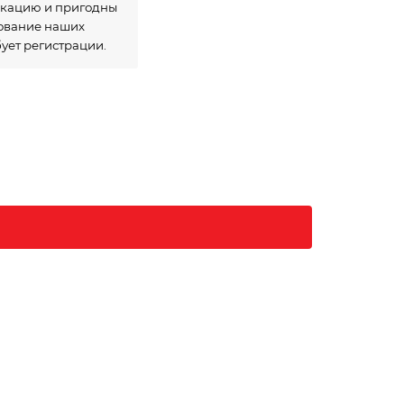
икацию и пригодны
зование наших
бует регистрации.