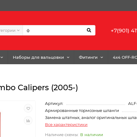
+7(901) 41
тегории
Наборы для вальцовки
Фитинги
4x4 OFF-R
mbo Calipers (2005-)
Артикул:
ALF
Армированные тормозные шланги
Замена штатных, аналог оригинальных шла
Все характеристики
В наличии