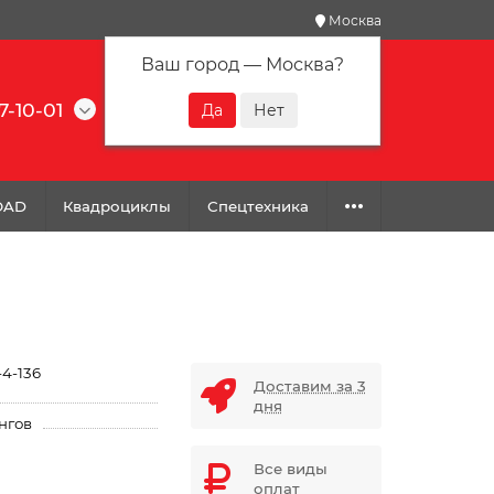
Москва
Ваш город —
Москва
?
7-10-01
0
0
0
OAD
Квадроциклы
Спецтехника
-4-136
Доставим за 3
дня
нгов
Все виды
оплат