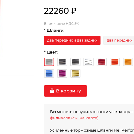
22260 ₽
В том числе НДС 5%
* Шланги:
два передних и два задних
два передних
* Цвет:
В корзину
Вы можете получить шланги уже завтра 
филиалов (см. на карте)
Усиленные тормозные шланги Hel Perf