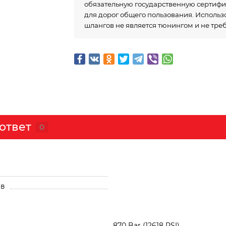
обязательную государственную сертиф
для дорог общего пользования. Исполь
шлангов не является тюнингом и не тре
ответ
0
ов
870 Bar (12618 PSI)