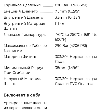
Взрывное Давление
870 Bar (12618 PSI)
Внешний Диаметр
7.5mm (0.295")
Внутренний Диаметр
3.5mm (0.138")
Внутренний Материал
PTFE
Шланга
Диапазон Температуры
-70°C to 260°C (-158°F to
500°F)
Максимальное Рабочее
290 Bar (4206 PSI)
Давление
Материал Фитинга
303/304 Нержавеющая
Сталь
Минимальный Радиус
38mm (1.496")
При Сгибании
Наружный Материал
303/304 Нержавеющая
Шланга
Сталь и PVC Oплетка
Включает в себя
Армированные шланги
из нержавеющей стали