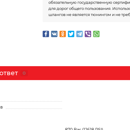
обязательную государственную сертиф
для дорог общего пользования. Исполь
шлангов не является тюнингом и не тре
ответ
0
ов
870 Bar (12618 PSI)