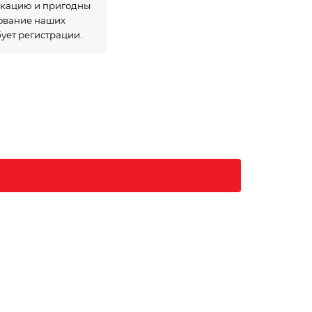
икацию и пригодны
зование наших
бует регистрации.