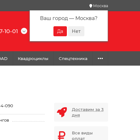
Москва
Ваш город —
Москва
?
7-10-01
0
0
0
OAD
Квадроциклы
Спецтехника
-4-090
Доставим за 3
дня
нгов
Все виды
оплат