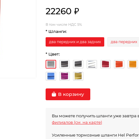
22260 ₽
В том числе НДС 5%
* Шланги:
два передних и два задних
два передних
* Цвет:
В корзину
Вы можете получить шланги уже завтра 
филиалов (см. на карте)
Усиленные тормозные шланги Hel Perf