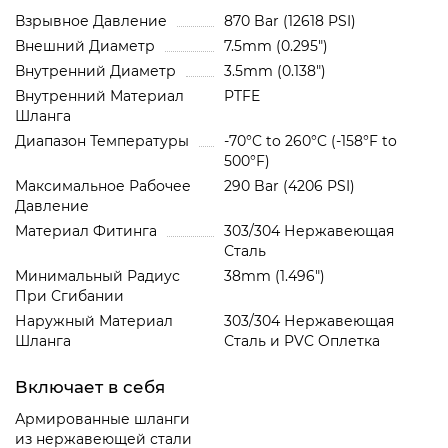
Взрывное Давление
870 Bar (12618 PSI)
Внешний Диаметр
7.5mm (0.295")
Внутренний Диаметр
3.5mm (0.138")
Внутренний Материал
PTFE
Шланга
Диапазон Температуры
-70°C to 260°C (-158°F to
500°F)
Максимальное Рабочее
290 Bar (4206 PSI)
Давление
Материал Фитинга
303/304 Нержавеющая
Сталь
Минимальный Радиус
38mm (1.496")
При Сгибании
Наружный Материал
303/304 Нержавеющая
Шланга
Сталь и PVC Oплетка
Включает в себя
Армированные шланги
из нержавеющей стали