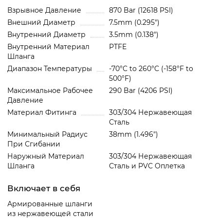
Взрывное Давление
870 Bar (12618 PSI)
Внешний Диаметр
7.5mm (0.295")
Внутренний Диаметр
3.5mm (0.138")
Внутренний Материал
PTFE
Шланга
Диапазон Температуры
-70°C to 260°C (-158°F to
500°F)
Максимальное Рабочее
290 Bar (4206 PSI)
Давление
Материал Фитинга
303/304 Нержавеющая
Сталь
Минимальный Радиус
38mm (1.496")
При Сгибании
Наружный Материал
303/304 Нержавеющая
Шланга
Сталь и PVC Oплетка
Включает в себя
Армированные шланги
из нержавеющей стали