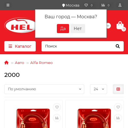
Москва
0
0
Ваш город —
Москва
?
+7(901) 417-10-01
0
Каталог
Авто
Alfa Romeo
2000