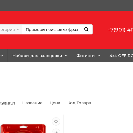
+7(901) 41
тегории
Наборы для вальцовки
Фитинги
4x4 OFF-R
лчанию
Название
Цена
Код Товара