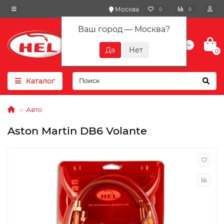
Москва
0
0
Ваш город —
Москва
?
+7(901) 417-10-01
0
Каталог
Авто
Aston Martin DB6 Volante