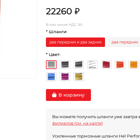
22260 ₽
В том числе НДС 5%
* Шланги:
два передних и два задних
два передних
* Цвет:
В корзину
Вы можете получить шланги уже завтра 
филиалов (см. на карте)
Усиленные тормозные шланги Hel Perf