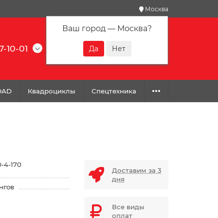
Москва
Ваш город —
Москва
?
7-10-01
0
0
0
OAD
Квадроциклы
Спецтехника
-4-170
Доставим за 3
дня
нгов
Все виды
оплат