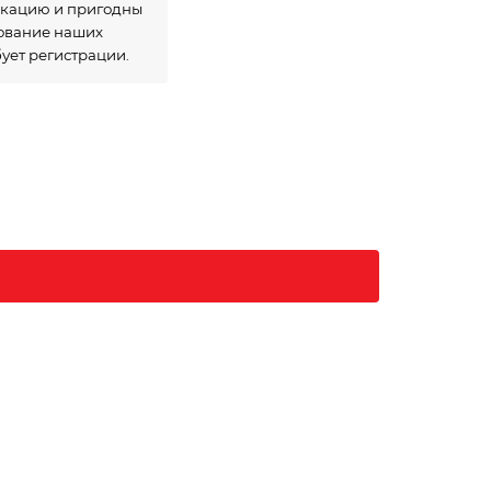
икацию и пригодны
зование наших
бует регистрации.