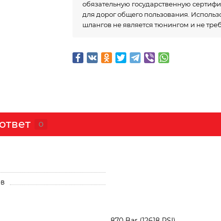
обязательную государственную сертиф
для дорог общего пользования. Исполь
шлангов не является тюнингом и не тре
ответ
0
ов
870 Bar (12618 PSI)