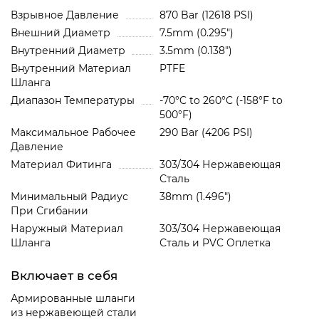
Взрывное Давление
870 Bar (12618 PSI)
Внешний Диаметр
7.5mm (0.295")
Внутренний Диаметр
3.5mm (0.138")
Внутренний Материал
PTFE
Шланга
Диапазон Температуры
-70°C to 260°C (-158°F to
500°F)
Максимальное Рабочее
290 Bar (4206 PSI)
Давление
Материал Фитинга
303/304 Нержавеющая
Сталь
Минимальный Радиус
38mm (1.496")
При Сгибании
Наружный Материал
303/304 Нержавеющая
Шланга
Сталь и PVC Oплетка
Включает в себя
Армированные шланги
из нержавеющей стали