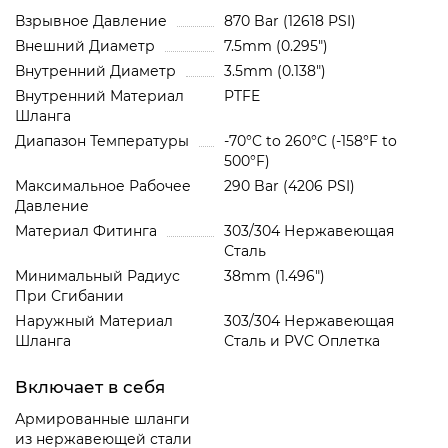
Взрывное Давление
870 Bar (12618 PSI)
Внешний Диаметр
7.5mm (0.295")
Внутренний Диаметр
3.5mm (0.138")
Внутренний Материал
PTFE
Шланга
Диапазон Температуры
-70°C to 260°C (-158°F to
500°F)
Максимальное Рабочее
290 Bar (4206 PSI)
Давление
Материал Фитинга
303/304 Нержавеющая
Сталь
Минимальный Радиус
38mm (1.496")
При Сгибании
Наружный Материал
303/304 Нержавеющая
Шланга
Сталь и PVC Oплетка
Включает в себя
Армированные шланги
из нержавеющей стали