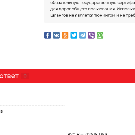
обязательную государственную сертиф
для дорог общего пользования. Исполь
шлангов не является тюнингом и не тре
ответ
0
ов
870 Bar (12618 PSI)