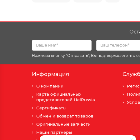
Ост
Нажимая кнопку "Отправить", Вы подтверждаете что 
Информация
Служб
О компании
Регис
Карта официальных
Поли
представителей HelRussia
Услов
Сертификаты
Обмен и возврат товаров
Оригинальные запчасти
Наши партнёры