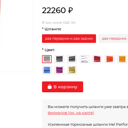
22260 ₽
В том числе НДС 5%
* Шланги:
два передних и два задних
два передних
* Цвет:
В корзину
Вы можете получить шланги уже завтра 
филиалов (см. на карте)
Усиленные тормозные шланги Hel Perf