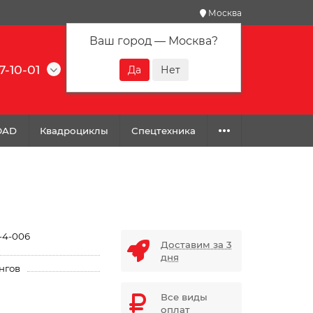
Москва
Ваш город —
Москва
?
7-10-01
0
0
0
OAD
Квадроциклы
Спецтехника
-4-006
Доставим за 3
дня
нгов
Все виды
оплат