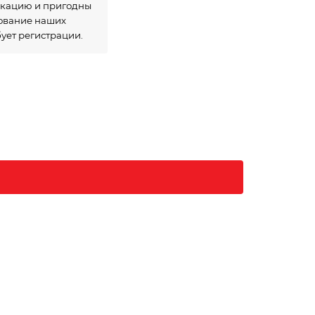
икацию и пригодны
зование наших
бует регистрации.