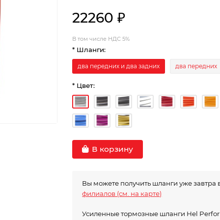
22260 ₽
В том числе НДС 5%
* Шланги:
два передних и два задних
два передних
* Цвет:
В корзину
Вы можете получить шланги уже завтра 
филиалов (см. на карте)
Усиленные тормозные шланги Hel Perf