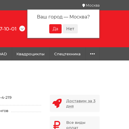
Москва
Ваш город —
Москва
?
7-10-01
0
0
0
OAD
Квадроциклы
Спецтехника
-4-219
Доставим за 3
дня
нгов
Все виды
оплат