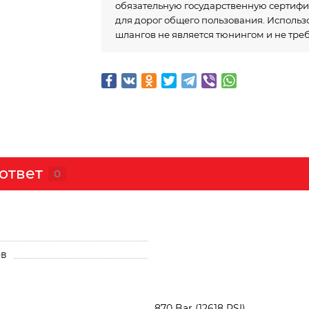
обязательную государственную сертиф
для дорог общего пользования. Исполь
шлангов не является тюнингом и не тре
ответ
0
ов
870 Bar (12618 PSI)