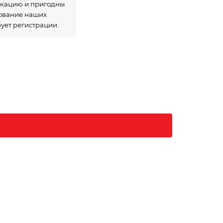
икацию и пригодны
зование наших
бует регистрации.