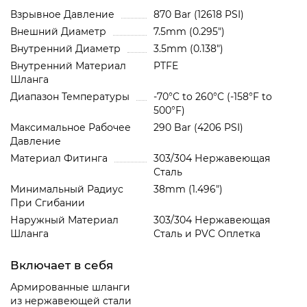
Взрывное Давление
870 Bar (12618 PSI)
Внешний Диаметр
7.5mm (0.295")
Внутренний Диаметр
3.5mm (0.138")
Внутренний Материал
PTFE
Шланга
Диапазон Температуры
-70°C to 260°C (-158°F to
500°F)
Максимальное Рабочее
290 Bar (4206 PSI)
Давление
Материал Фитинга
303/304 Нержавеющая
Сталь
Минимальный Радиус
38mm (1.496")
При Сгибании
Наружный Материал
303/304 Нержавеющая
Шланга
Сталь и PVC Oплетка
Включает в себя
Армированные шланги
из нержавеющей стали