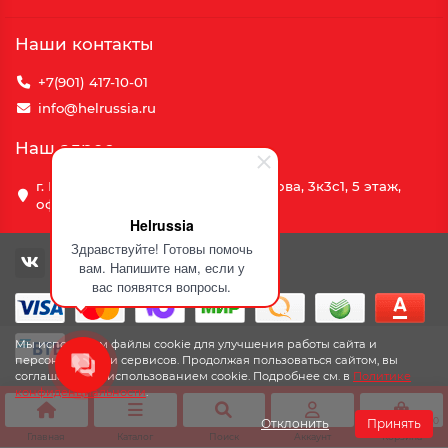
Наши контакты
+7(901) 417-10-01
info@helrussia.ru
Наш адрес
г. Москва, улица Василия Петушкова, 3к3c1, 5 этаж,
офис 69
Helrussia
Здравствуйте! Готовы помочь
вам. Напишите нам, если у
вас появятся вопросы.
Мы используем файлы cookie для улучшения работы сайта и
персонализации сервисов. Продолжая пользоваться сайтом, вы
соглашаетесь с использованием cookie. Подробнее см. в
Политике
конфиденциальности
.
0
Отклонить
Принять
Главная
Каталог
Поиск
Аккаунт
Корзина