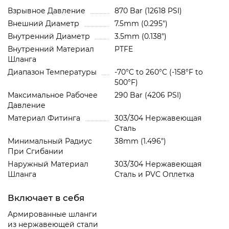
Взрывное Давление
870 Bar (12618 PSI)
Внешний Диаметр
7.5mm (0.295")
Внутренний Диаметр
3.5mm (0.138")
Внутренний Материал
PTFE
Шланга
Диапазон Температуры
-70°C to 260°C (-158°F to
500°F)
Максимальное Рабочее
290 Bar (4206 PSI)
Давление
Материал Фитинга
303/304 Нержавеющая
Сталь
Минимальный Радиус
38mm (1.496")
При Сгибании
Наружный Материал
303/304 Нержавеющая
Шланга
Сталь и PVC Oплетка
Включает в себя
Армированные шланги
из нержавеющей стали