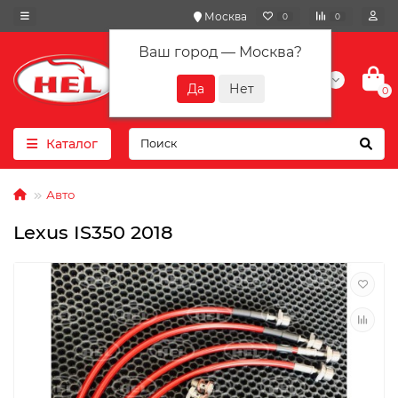
Москва
0
0
Ваш город —
Москва
?
+7(901) 417-10-01
0
Каталог
Авто
Lexus IS350 2018