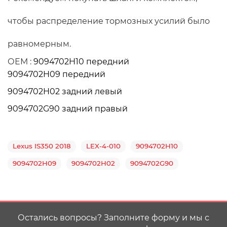
чтобы распределение тормозных усилий было 
равномерным.
ОЕМ : 
9094702H10 передний
9094702H09 передний
9094702H02 задний левый
9094702G90 задний правый
Lexus IS350 2018
LEX-4-010
9094702H10
9094702H09
9094702H02
9094702G90
Остались вопросы? Заполните форму и мы с