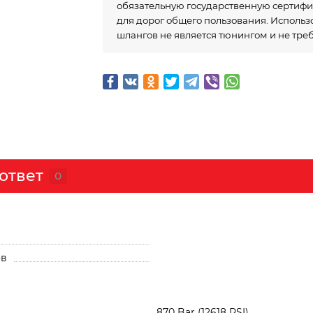
обязательную государственную сертиф
для дорог общего пользования. Исполь
шлангов не является тюнингом и не тре
ответ
0
ов
870 Bar (12618 PSI)