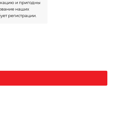
икацию и пригодны
зование наших
бует регистрации.