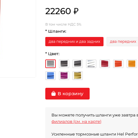
22260 ₽
В том числе НДС 5%
* Шланги:
два передних и два задних
два передних
* Цвет:
В корзину
Вы можете получить шланги уже завтра 
филиалов (см. на карте)
Усиленные тормозные шланги Hel Perf