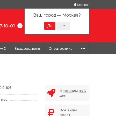
Москва
Ваш город —
Москва
?
7-10-01
0
0
0
OAD
Квадроциклы
Спецтехника
-4-106
Доставим за 3
дня
нгов
Все виды
оплат