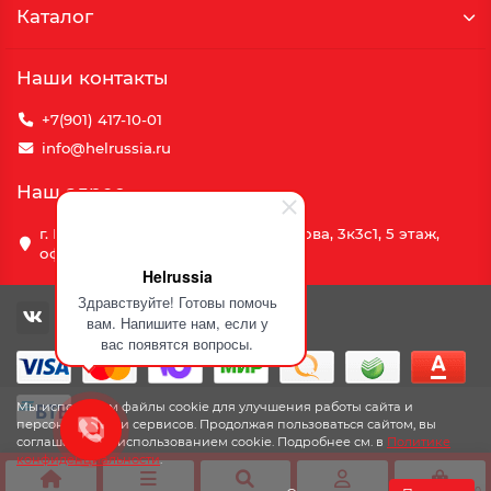
Каталог
Наши контакты
+7(901) 417-10-01
info@helrussia.ru
Наш адрес
г. Москва, улица Василия Петушкова, 3к3c1, 5 этаж,
офис 69
Helrussia
Здравствуйте! Готовы помочь
вам. Напишите нам, если у
вас появятся вопросы.
Мы используем файлы cookie для улучшения работы сайта и
персонализации сервисов. Продолжая пользоваться сайтом, вы
соглашаетесь с использованием cookie. Подробнее см. в
Политике
конфиденциальности
.
0