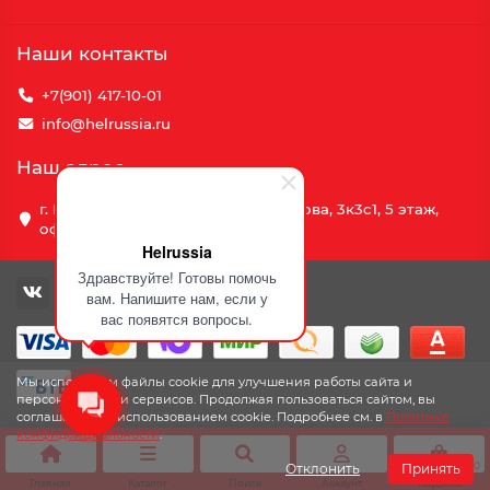
Наши контакты
+7(901) 417-10-01
info@helrussia.ru
Наш адрес
г. Москва, улица Василия Петушкова, 3к3c1, 5 этаж,
офис 69
Helrussia
Здравствуйте! Готовы помочь
вам. Напишите нам, если у
вас появятся вопросы.
Мы используем файлы cookie для улучшения работы сайта и
персонализации сервисов. Продолжая пользоваться сайтом, вы
соглашаетесь с использованием cookie. Подробнее см. в
Политике
конфиденциальности
.
0
Отклонить
Принять
Главная
Каталог
Поиск
Аккаунт
Корзина