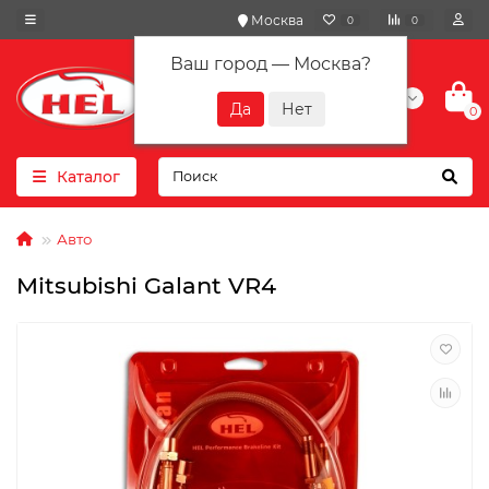
Москва
0
0
Ваш город —
Москва
?
+7(901) 417-10-01
0
Каталог
Авто
Mitsubishi Galant VR4