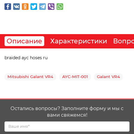
Описание
Характеристики
Вопро
braided ayc hoses ru
Mitsubishi Galant VR4
AYC-MIT-001
Galant VR4
Остались вопросы? Заполните форму и мы с
вами свяжемся!