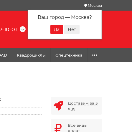
Москва
Ваш город —
Москва
?
7-10-01
0
0
0
OAD
Квадроциклы
Спецтехника
3
Доставим за 3
дня
Все виды
оплат