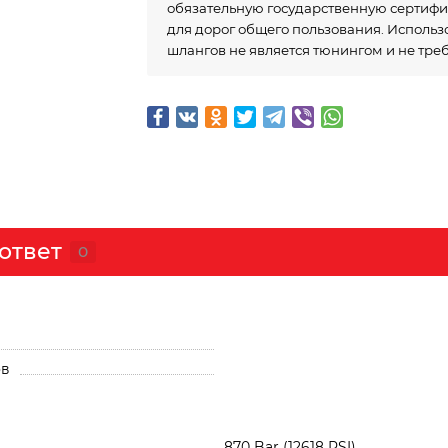
обязательную государственную сертиф
для дорог общего пользования. Исполь
шлангов не является тюнингом и не тре
ответ
0
ов
870 Bar (12618 PSI)