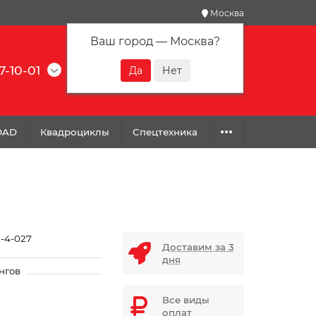
Москва
Ваш город —
Москва
?
7-10-01
0
0
0
OAD
Квадроциклы
Спецтехника
-4-027
Доставим за 3
дня
нгов
Все виды
оплат