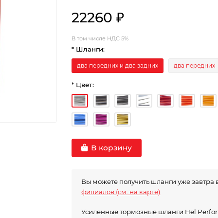
22260 ₽
В том числе НДС 5%
* Шланги:
два передних и два задних
два передних
* Цвет:
В корзину
Вы можете получить шланги уже завтра 
филиалов (см. на карте)
Усиленные тормозные шланги Hel Perf