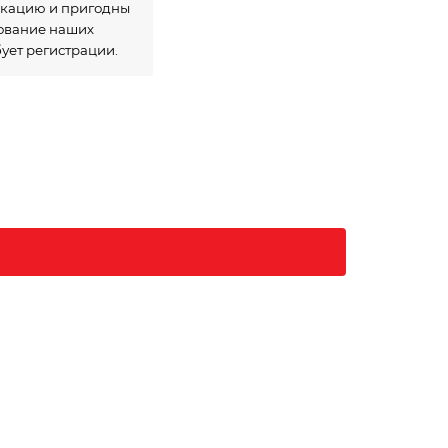
икацию и пригодны
зование наших
бует регистрации.