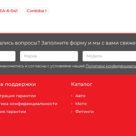
EA-6-041
Cordoba I
ались вопросы? Заполните форму и мы с вами свяже
ознакомились и согласны с условиями нашей
Политики конфиденциал
а поддержки
Каталог
трация гарантии
Авто
тика конфиденциальности
Мото
ия гарантии
Фитинги