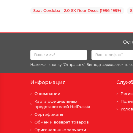
Seat Cordoba I 2.0 SX Rear Discs (1996-1999)
S
Ост
Нажимая кнопку "Отправить", Вы подтверждаете что 
Информация
Служб
О компании
Регис
Карта официальных
Поли
представителей HelRussia
Услов
Сертификаты
Обмен и возврат товаров
Оригинальные запчасти