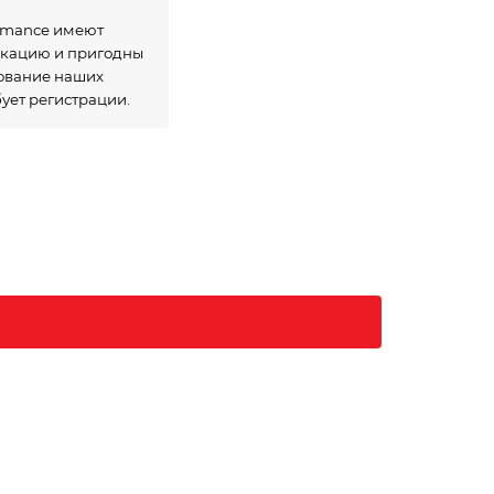
ormance имеют
икацию и пригодны
зование наших
бует регистрации.