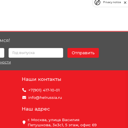
Privacy notice
мся!
Отправить
ьности
Наши контакты
+7(901) 417-10-01
info@helrussia.ru
Наш адрес
г. Москва, улица Василия
Петушкова, 3к3c1, 5 этаж, офис 69