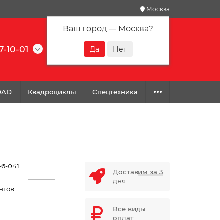
Москва
Ваш город —
Москва
?
7-10-01
0
0
0
OAD
Квадроциклы
Спецтехника
-6-041
Доставим за 3
дня
нгов
Все виды
оплат