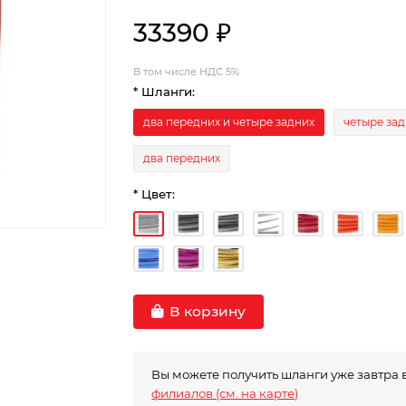
33390 ₽
В том числе НДС 5%
* Шланги:
два передних и четыре задних
четыре за
два передних
* Цвет:
В корзину
Вы можете получить шланги уже завтра 
филиалов (см. на карте)