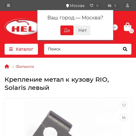
Москва
0
0
Ваш город —
Москва
?
+7(901) 417-10-01
0
Каталог
Фитинги
Крепление метал к кузову RIO,
Solaris левый