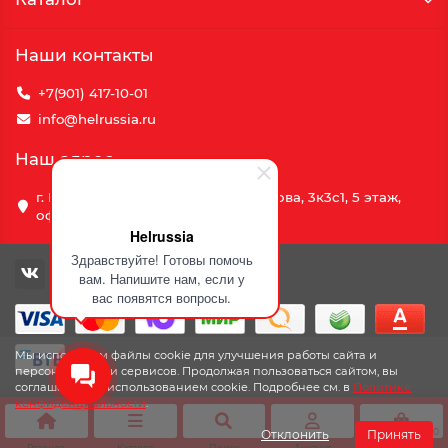
Наши контакты
+7(901) 417-10-01
info@helrussia.ru
Наш адрес
г. Москва, улица Василия Петушкова, 3к3c1, 5 этаж,
офис 69
Helrussia
Здравствуйте! Готовы помочь
вам. Напишите нам, если у
вас появятся вопросы.
Мы используем файлы cookie для улучшения работы сайта и
персонализации сервисов. Продолжая пользоваться сайтом, вы
соглашаетесь с использованием cookie. Подробнее см. в
Политике
конфиденциальности
.
0
Отклонить
Принять
Главная
Каталог
Поиск
Аккаунт
Корзина