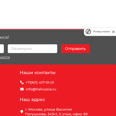
Privacy notice
мся!
Отправить
ьности
Наши контакты
+7(901) 417-10-01
info@helrussia.ru
Наш адрес
г. Москва, улица Василия
Петушкова, 3к3c1, 5 этаж, офис 69