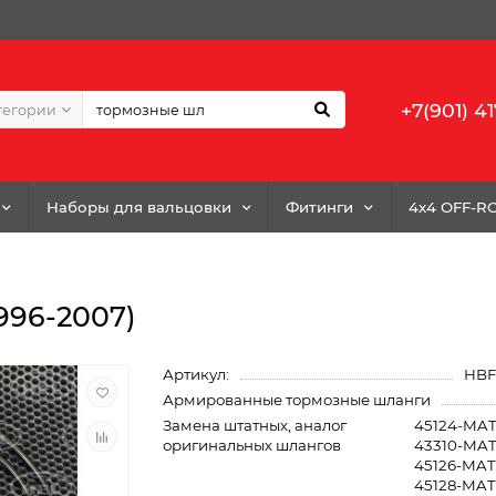
+7(901) 41
тегории
Наборы для вальцовки
Фитинги
4x4 OFF-R
996-2007)
Артикул:
HBF
Армированные тормозные шланги
Замена штатных, аналог
45124-MAT
оригинальных шлангов
43310-MAT-
45126-MAT-
45128-MAT-