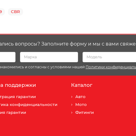
9
CBR
ались вопросы? Заполните форму и мы с вами свяже
ознакомились и согласны с условиями нашей
Политики конфиденциал
а поддержки
Каталог
трация гарантии
Авто
тика конфиденциальности
Мото
ия гарантии
Фитинги