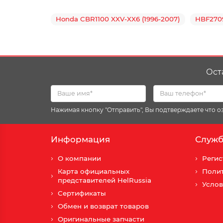
Honda CBR1100 XXV-XX6 (1996-2007)
HBF270
Ост
Нажимая кнопку "Отправить", Вы подтверждаете что 
Информация
Служб
О компании
Регис
Карта официальных
Поли
представителей HelRussia
Услов
Сертификаты
Обмен и возврат товаров
Оригинальные запчасти