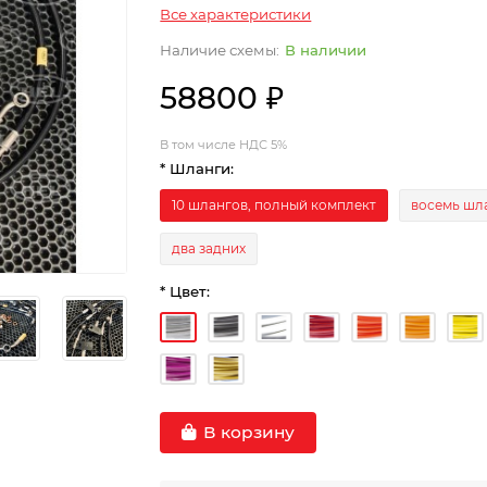
Все характеристики
В наличии
58800 ₽
В том числе НДС 5%
* Шланги:
10 шлангов, полный комплект
восемь шл
два задних
* Цвет:
В корзину