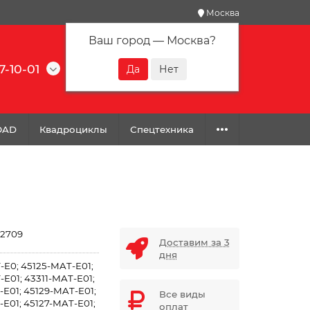
Москва
Ваш город —
Москва
?
7-10-01
0
0
0
OAD
Квадроциклы
Спецтехника
2709
Доставим за 3
дня
-E0; 45125-MAT-E01;
E01; 43311-MAT-E01;
E01; 45129-MAT-E01;
Все виды
E01; 45127-MAT-E01;
оплат