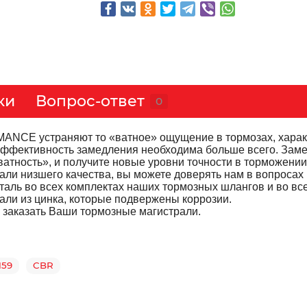
ки
Вопрос-ответ
0
NCE устраняют то «ватное» ощущение в тормозах, харак
а эффективность замедления необходима больше всего. Зам
ватность», и получите новые уровни точности в торможении
али низшего качества, вы можете доверять нам в вопросах
аль во всех комплектах наших тормозных шлангов и во вс
али из цинка, которые подвержены коррозии.
ы заказать Ваши тормозные магистрали.
159
CBR