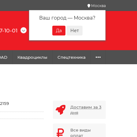
Москва
Ваш город —
Москва
?
7-10-01
0
0
0
OAD
Квадроциклы
Спецтехника
2159
Доставим за 3
дня
Все виды
оплат