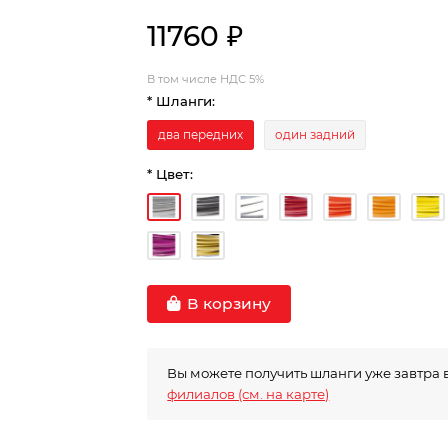
11760 ₽
В том числе НДС 5%
* Шланги:
два передних
один задний
* Цвет:
В корзину
Вы можете получить шланги уже завтра 
филиалов (см. на карте)