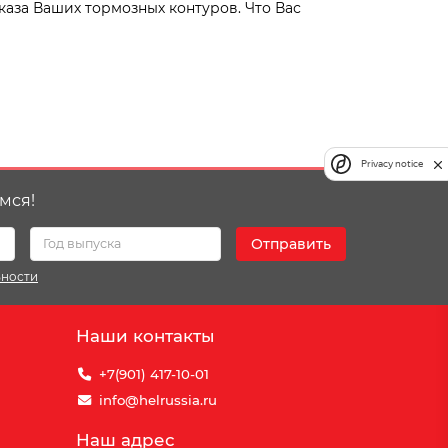
каза Ваших тормозных контуров. Что Вас
Privacy notice
мся!
Отправить
ьности
Наши контакты
+7(901) 417-10-01
info@helrussia.ru
Наш адрес