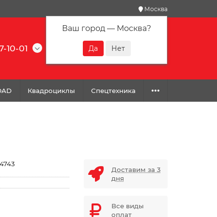
Москва
Ваш город —
Москва
?
7-10-01
0
0
0
OAD
Квадроциклы
Спецтехника
4743
Доставим за 3
дня
Все виды
оплат