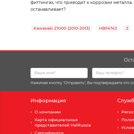
фиттингах, что приводит к коррозии металла.
останавливает?
Kawasaki Z1000 (2010-2013)
HBF4743
Z
Ост
Нажимая кнопку "Отправить", Вы подтверждаете что 
Информация
Служб
О компании
Регис
Карта официальных
Поли
представителей HelRussia
Услов
Сертификаты