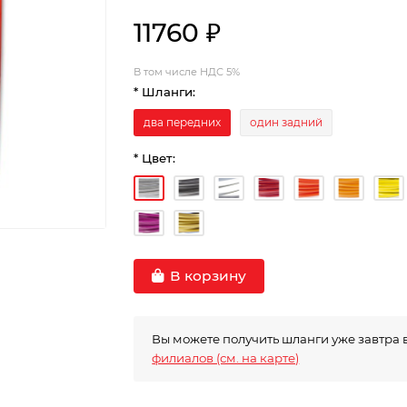
11760 ₽
В том числе НДС 5%
* Шланги:
два передних
один задний
* Цвет:
В корзину
Вы можете получить шланги уже завтра 
филиалов (см. на карте)