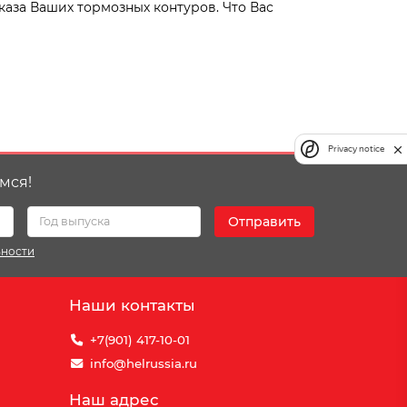
каза Ваших тормозных контуров. Что Вас
Privacy notice
мся!
Отправить
ьности
Наши контакты
+7(901) 417-10-01
info@helrussia.ru
Наш адрес