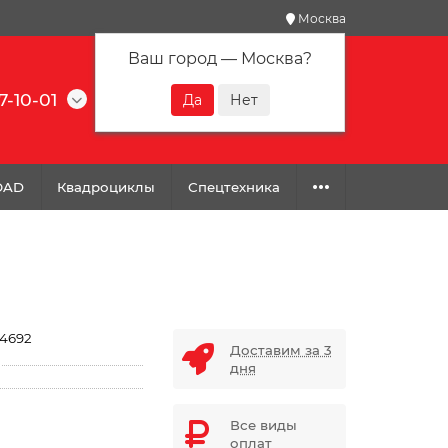
Москва
Ваш город —
Москва
?
7-10-01
0
0
0
OAD
Квадроциклы
Спецтехника
4692
Доставим за 3
дня
Все виды
оплат