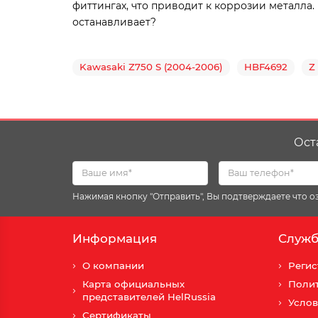
фиттингах, что приводит к коррозии металла.
останавливает?
Kawasaki Z750 S (2004-2006)
HBF4692
Z
Ост
Нажимая кнопку "Отправить", Вы подтверждаете что 
Информация
Служб
О компании
Регис
Карта официальных
Поли
представителей HelRussia
Услов
Сертификаты