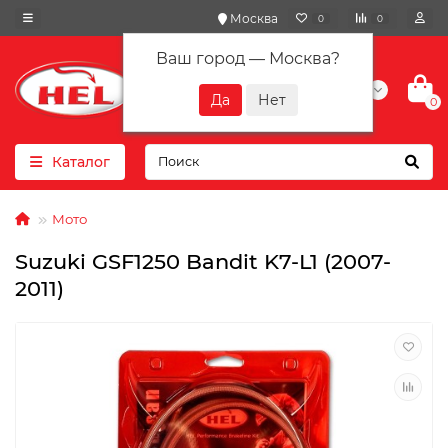
Москва
0
0
Ваш город —
Москва
?
+7(901) 417-10-01
0
Каталог
Мото
Suzuki GSF1250 Bandit K7-L1 (2007-
2011)