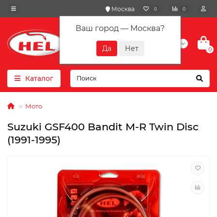
Москва
0
0
Ваш город —
Москва
?
+7(901) 417-10-01
0
Каталог
Мото
Suzuki GSF400 Bandit M-R Twin Disc
(1991-1995)