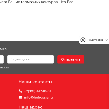
каза Ваших тормозных контуров. Что Вас
Privacy notice
мся!
Отправить
ьности
Наши контакты
+7(901) 417-10-01
info@helrussia.ru
Наш адрес