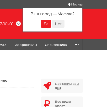
Москва
Ваш город —
Москва
?
7-10-01
0
0
0
OAD
Квадроциклы
Спецтехника
7815
Доставим за 3
дня
Все виды
оплат