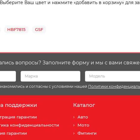
 Выберите Ваш цвет и нажмите «добавить в корзину» для за
HBF7815
GSF
ались вопросы? Заполните форму и мы с вами свяже
ознакомились и согласны с условиями нашей
Политики конфиденциал
а поддержки
Каталог
трация гарантии
Авто
тика конфиденциальности
Мото
ия гарантии
Фитинги