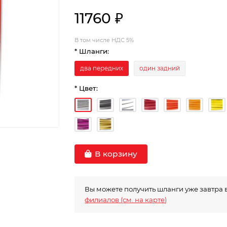
11760 ₽
В том числе НДС 5%
* Шланги:
два передних
один задний
* Цвет:
В корзину
Вы можете получить шланги уже завтра 
филиалов (см. на карте)