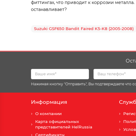
фиттингах, что приводит к коррозии металла.
останавливает?
Suzuki GSF650 Bandit Faired K5-K8 (2005-2008)
Ост
Нажимая кнопку "Отправить", Вы подтверждаете что 
Информация
Служб
О компании
Регис
Карта официальных
Поли
представителей HelRussia
Услов
Сертификаты