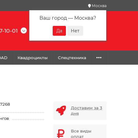
Москва
Ваш город —
Москва
?
7-10-01
0
0
0
OAD
Квадроциклы
Спецтехника
7268
Доставим за 3
дня
нгов
Все виды
оплат