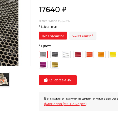
17640 ₽
В том числе НДС 5%
* Шланги:
три передних
один задний
* Цвет:
В корзину
Вы можете получить шланги уже завтра 
филиалов (см. на карте)