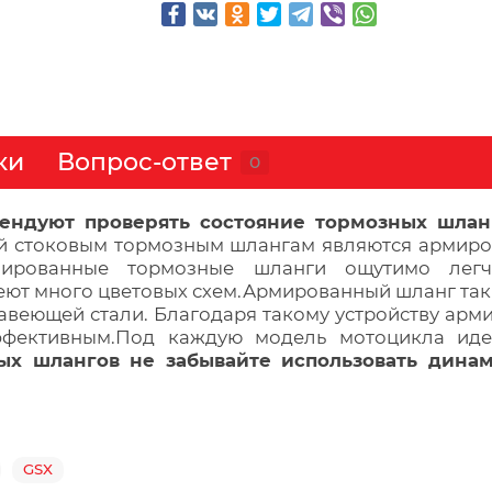
ки
Вопрос-ответ
0
ндуют проверять состояние тормозных шланго
й стоковым тормозным шлангам являются армирова
мированные тормозные шланги ощутимо легче
ют много цветовых схем.Армированный шланг так п
жавеющей стали. Благодаря такому устройству арм
фективным.Под каждую модель мотоцикла идет
ых шлангов не забывайте использовать динам
GSX