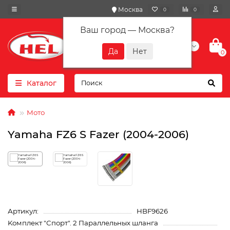
Москва
0
0
Ваш город —
Москва
?
+7(901) 417-10-01
0
Каталог
Мото
Yamaha FZ6 S Fazer (2004-2006)
Артикул:
HBF9626
Kомплект "Спорт". 2 Параллельных шланга