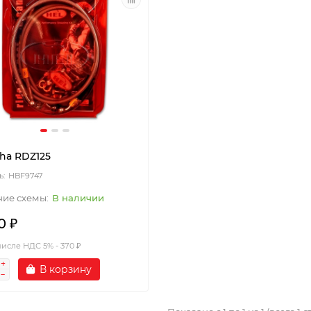
ha RDZ125
HBF9747
В наличии
0 ₽
числе НДС 5% - 370 ₽
В корзину