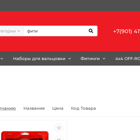
+7(901) 41
тегории
Наборы для вальцовки
Фитинги
4x4 OFF-R
лчанию
Название
Цена
Код Товара