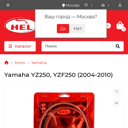
Москва
0
0
Ваш город —
Москва
?
+7(901) 417-10-01
0
Каталог
Мото
Yamaha
Yamaha YZ250, YZF250 (2004-2010)