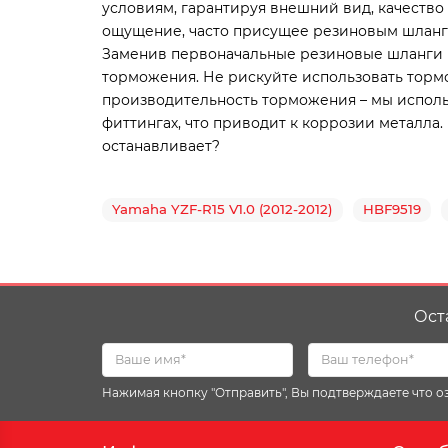
условиям, гарантируя внешний вид, качество
ощущение, часто присущее резиновым шлангам
Заменив первоначальные резиновые шланги н
торможения. Не рискуйте использовать тормо
производительность торможения – мы исполь
фиттингах, что приводит к коррозии металла.
останавливает?
Yamaha YZF-R15 V1.0 (2012-2012)
HBF9519
Ост
Нажимая кнопку "Отправить", Вы подтверждаете что 