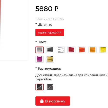
5880 ₽
В том числе НДС 5%
* Шланги:
один передний
* Цвет:
* Термоусадка:
Доп. опция, предназначена для усиления шланг
перегибов.
В корзину