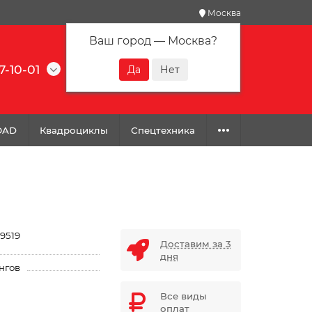
Москва
Ваш город —
Москва
?
7-10-01
0
0
0
OAD
Квадроциклы
Спецтехника
9519
Доставим за 3
дня
нгов
Все виды
оплат