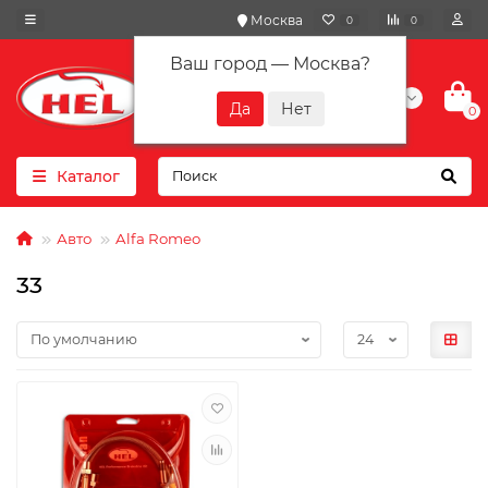
Москва
0
0
Ваш город —
Москва
?
+7(901) 417-10-01
0
Каталог
Авто
Alfa Romeo
33