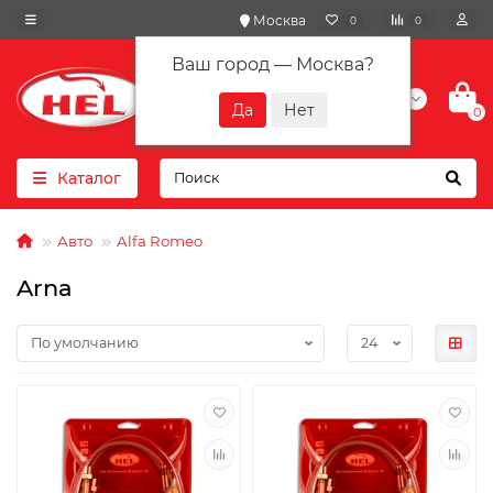
Москва
0
0
Ваш город —
Москва
?
+7(901) 417-10-01
0
Каталог
Авто
Alfa Romeo
Arna