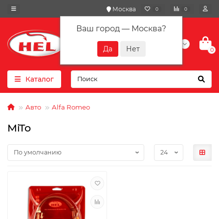
Москва
0
0
Ваш город —
Москва
?
+7(901) 417-10-01
0
Каталог
Авто
Alfa Romeo
MiTo