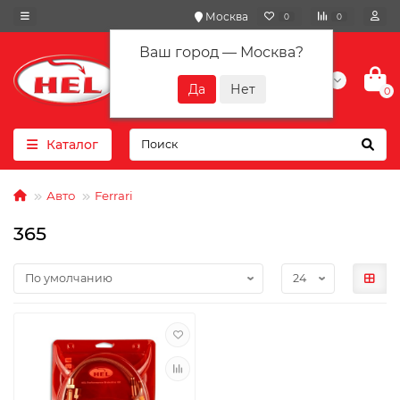
Москва
0
0
Ваш город —
Москва
?
+7(901) 417-10-01
0
Каталог
Авто
Ferrari
365