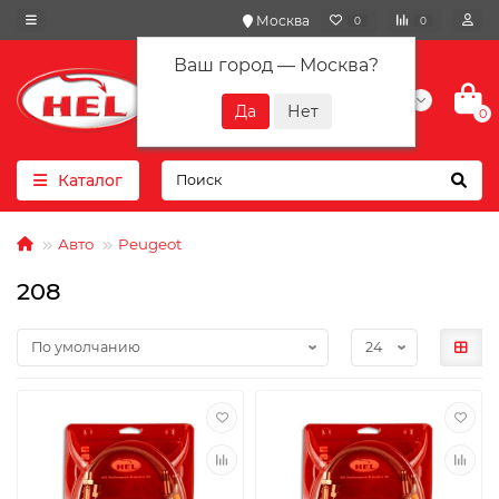
Москва
0
0
Ваш город —
Москва
?
+7(901) 417-10-01
0
Каталог
Авто
Peugeot
208