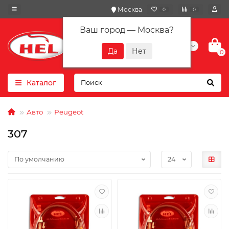
Москва
0
0
Ваш город —
Москва
?
+7(901) 417-10-01
0
Каталог
Авто
Peugeot
307