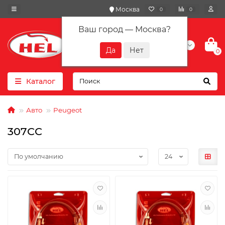
Москва
0
0
Ваш город —
Москва
?
+7(901) 417-10-01
0
Каталог
Авто
Peugeot
307CC