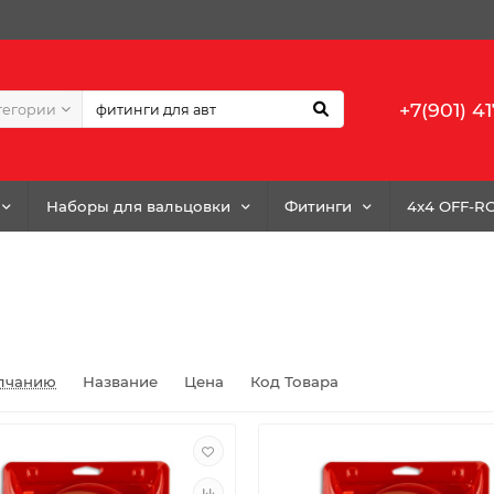
+7(901) 41
тегории
Наборы для вальцовки
Фитинги
4x4 OFF-R
лчанию
Название
Цена
Код Товара