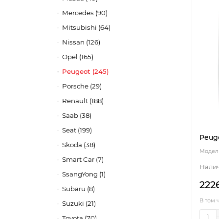
Mercedes (90)
Mitsubishi (64)
Nissan (126)
Opel (165)
Peugeot (245)
Porsche (29)
Renault (188)
Saab (38)
Seat (199)
Peuge
Skoda (38)
Smart Car (7)
SsangYong (1)
222
Subaru (8)
В том 
Suzuki (21)
Toyota (70)