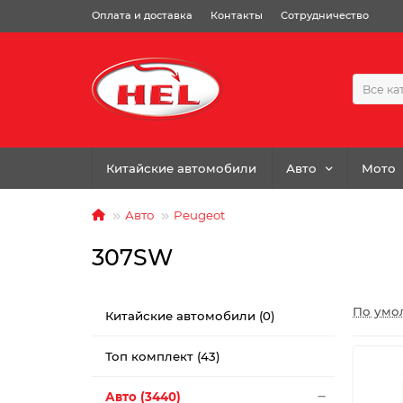
Оплата и доставка
Контакты
Сотрудничество
Все ка
Китайские автомобили
Авто
Мото
Авто
Peugeot
307SW
По умо
Китайские автомобили (0)
Топ комплект (43)
Авто (3440)