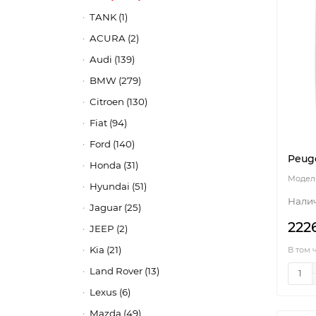
TANK (1)
ACURA (2)
Audi (139)
BMW (279)
Citroen (130)
Fiat (94)
Ford (140)
Peuge
Honda (31)
Hyundai (51)
Jaguar (25)
222
JEEP (2)
Kia (21)
В том 
Land Rover (13)
Lexus (6)
Mazda (49)