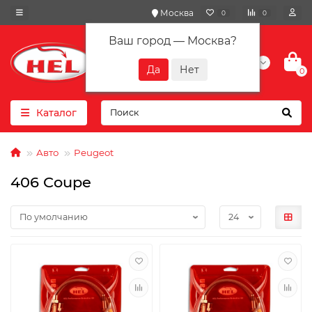
Москва
0
0
Ваш город —
Москва
?
+7(901) 417-10-01
0
Каталог
Авто
Peugeot
406 Coupe