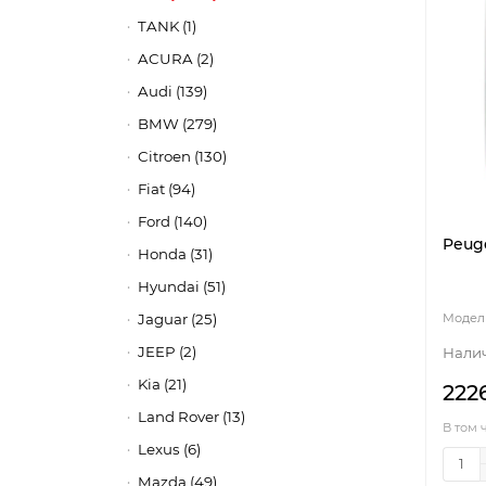
TANK (1)
ACURA (2)
Audi (139)
BMW (279)
Citroen (130)
Fiat (94)
Ford (140)
Peuge
Honda (31)
Hyundai (51)
Jaguar (25)
JEEP (2)
Kia (21)
222
Land Rover (13)
В том 
Lexus (6)
Mazda (49)