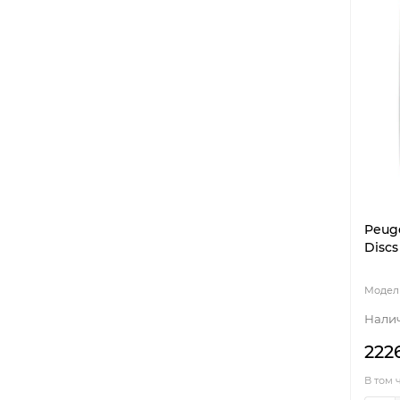
Peuge
Discs
222
В том 