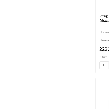
Peuge
Discs
222
В том 