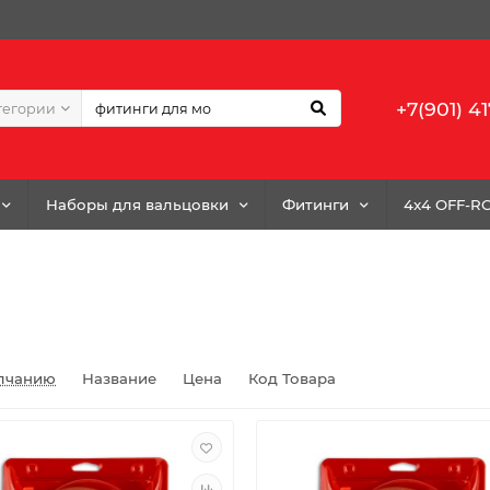
+7(901) 41
тегории
Наборы для вальцовки
Фитинги
4x4 OFF-R
лчанию
Название
Цена
Код Товара