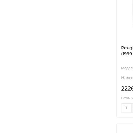
Peuge
(1999
222
В том 