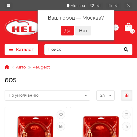
Москва
0
0
Ваш город —
Москва
?
+7(901) 417-10-01
0
Каталог
Авто
Peugeot
605